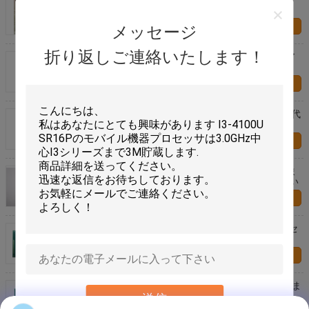
AM5200IAJ44HM AMD A-6シリーズ
お問い合わせ
メッセージ
折り返しご連絡いたします！
クォードの中心SOCのコンピュータ・ハードウェア
プロセッサCPU 2Mの隠し場所1.84 GHz原子X5-
Z8300
お問い合わせ
4.00 GHzまでI5-8400 CPUプロセッサ破片の第8世代
別I5 CPU 9Mの隠し場所の芯を取って下さい
お問い合わせ
I7-4870HQ SR1ZX CPUプロセッサ破片、3.7GHzま
でのIntel I7の破片6Mの隠し場所の芯を取って下さい
お問い合わせ
I5-4302Y SR19B -中心のIntelのラップトップ プロセ
ッサI5プロセッサ シリーズ高速
お問い合わせ
2.30 GHzの中心I5プロセッサ シリーズ ノートCPUま
でのI5-4300Y SR192コンピュータCPUプロセッサ3M
送信
の隠し場所