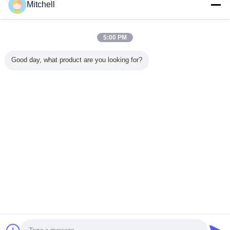
お問い合わせ
Mitchell
2.9GHzまでのI5-4258U SR18A CPUプロセッサ破片
3Mの隠し場所、中心I5 CPUの中心プロセッサの可動
5:00 PM
装置
お問い合わせ
Good day, what product are you looking for?
1 / 5
言語を変えて下さい
Japanese
ホーム
|
私たちに関しては
|
地図
|
Privacy Policy
デスクトップの眺め
Copyright © 2018 - 2026 SHENZHEN ECER NETWORK TECHNOLOGY
CO.,LTD.
All rights reserved.