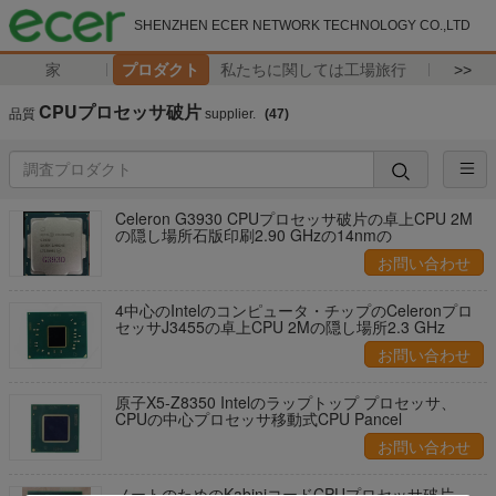
SHENZHEN ECER NETWORK TECHNOLOGY CO.,LTD
家
プロダクト
私たちに関しては
工場旅行
>>
CPUプロセッサ破片
品質
supplier.
(47)
Celeron G3930 CPUプロセッサ破片の卓上CPU 2M
の隠し場所石版印刷2.90 GHzの14nmの
お問い合わせ
4中心のIntelのコンピュータ・チップのCeleronプロ
セッサJ3455の卓上CPU 2Mの隠し場所2.3 GHz
お問い合わせ
原子X5-Z8350 Intelのラップトップ プロセッサ、
CPUの中心プロセッサ移動式CPU Pancel
お問い合わせ
ノートのためのKabiniコードCPUプロセッサ破片