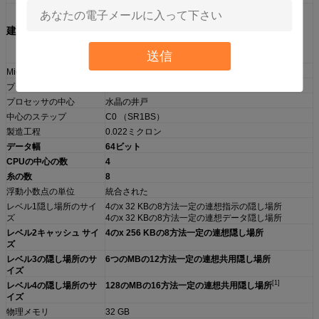
建築/Microarchitecture:
送信
Microarchitecture
Haswell
プラットホーム
シャーク湾
プロセッサの中心
水晶の井戸
中心のステップ
C0 （SR1BS）
製造工程
0.022ミクロン
データ幅
64ビット
CPUの中心の数
4
糸の数
8
浮動小数点の単位
統合された
レベル1隠し場所のサイ
4のx 32 KBの8方法一定の連想指示の隠し場所
ズ
4のx 32 KBの8方法一定の連想データ隠し場所
レベル2キャッシュ サイ
4のx 256 KBの8方法一定の連想隠し場所
ズ
レベル3の隠し場所のサ
6つのMBの12方法一定の連想共用隠し場所
イズ
[1]
レベル4の隠し場所のサ
128のMBの16方法一定の連想共用隠し場所
イズ
物理メモリ
32 GB