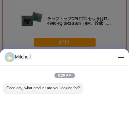
ラップトップCPUプロセッサはI7-
4960HQ SR1BSの（6M、貯蔵しま
す） -ノートCPUは3.8GHzまで芯を
取ります
続行
Mitchell
ラップトップCPUプロセッサ
多く
8:20 AM
Good day, what product are you looking for?
FH8066802980002
I3-4025U ノート
中心I3-4000M
3Mの隠
ラップトップ
PCのCPU
Pintelコンピュー
1.70 G
CPU プロセッサ
タ プロセッサ、
Intelの
ー
Intelのラップトッ
ッサのラ
プCPUの可動装置
プI3-401
3Mの隠し場所
生
言語を変えて下さい
2.40 GHz
Japanese