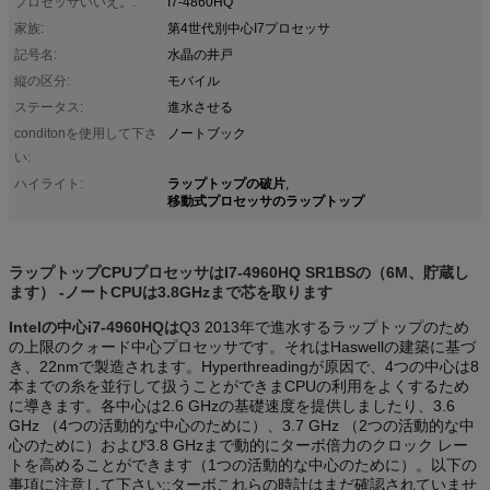
プロセッサいいえ。:
I7-4860HQ
家族:
第4世代別中心I7プロセッサ
記号名:
水晶の井戸
縦の区分:
モバイル
ステータス:
進水させる
conditonを使用して下さ
ノートブック
い:
ラップトップの破片
ハイライト:
,
移動式プロセッサのラップトップ
ラップトップCPUプロセッサはI7-4960HQ SR1BSの（6M、貯蔵し
ます） -ノートCPUは3.8GHzまで芯を取ります
Intelの中心i7-4960HQは
Q3 2013年で進水するラップトップのため
の上限のクォード中心プロセッサです。それはHaswellの建築に基づ
き、22nmで製造されます。Hyperthreadingが原因で、4つの中心は8
本までの糸を並行して扱うことができまCPUの利用をよくするため
に導きます。各中心は2.6 GHzの基礎速度を提供しましたり、3.6
GHz （4つの活動的な中心のために）、3.7 GHz （2つの活動的な中
心のために）および3.8 GHzまで動的にターボ倍力のクロック レー
トを高めることができます（1つの活動的な中心のために）。以下の
事項に注意して下さい::ターボこれらの時計はまだ確認されていませ