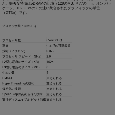
ん。顕著な特徴はeDRAMの記憶（128のMB、² 77のmm、オン パッ
ケージ、102 GB/sの）の速い統合されたグラフィックの単位
（GT3e）です。
プロセッサ数i7-4960HQ
プロセッサ数
i7-4960HQ
家族
中心i7の可動装置
技術（ミクロン）
0.022
プロセッサ スピード（GHz）
2.6
L2隠し場所のサイズ（KB）
1024
L3隠し場所のサイズ（MB）
6
中心の数
4
EM64T
支えられる
HyperThreadingの技術
支えられる
仮想化の技術
支えられる
SpeedStepの高められた技術
支えられる
実行ディスエイブル ビット特徴
支えられる