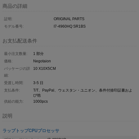
商品の詳細
証明:
ORIGINAL PARTS
モデル番号:
I7-4960HQ SR1BS
お支払配送条件
最小注文数量:
1 部分
価格:
Negotaion
パッケージの詳
10 X10X5CM
細:
受渡し時間:
3-5 日
支払条件:
T/T、PayPal、ウェスタン・ユニオン、条件付捺印証書およ
び他
供給の能力:
1000pcs
説明
ラップトップCPUプロセッサ