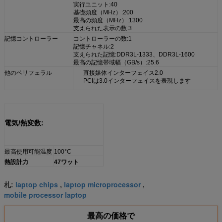
実行ユニット:40
基礎頻度（MHz）:200
最高の頻度（MHz）:1300
支えられた表示の数:3
記憶コントローラー
コントローラーの数:1
記憶チャネル:2
支えられた記憶:DDR3L-1333、DDR3L-1600
最高の記憶帯域幅（GB/s）:25.6
他のペリフェラル
直接媒体インターフェイス2.0
PCIは3.0インターフェイスを表現します
電気/熱変数:
最高使用可能温度
100°C
熱設計力
47ワット
laptop chips
laptop microprocessor
札:
,
,
mobile processor laptop
最高の価格で