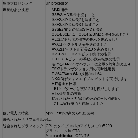
多重プロセシング
Uniprocessor
延長および技術
MMX指示
SSE/SIMD延長を流すこと
SSE2/SIMD延長2を流すこと
SSE3/SIMD延長3を流すこと
SSSE3/補足の流出SIMD延長3
SSE4/SSE4.1 + SSE4.2/SIMD延長4を流すこと
AESは/暗号化の標準の指示を進めました
AVXは/ベクトル延長を進めました
AVX2は/ベクトル延長2.0を進めました
BMI/BMI1 + BMI2/ビット操作の指示
F16C / 16ビットの浮動小数点転換の指示
溶けるFMA3/3オペランドは指示を増加加えます
TSX/トランザクション用の同時性延長
EM64T/Xms 64の技術/Intel 64
NX/XDは/ディスエイブル ビットを実行します
HT/超通る技術
TBT 2.0/ターボは技術2.0を後押しします
VTx/仮想化の技術
指示された入力/出力のためのVTd/仮想化
TXTは/実行技術を信頼しました
低い電力の特徴
SpeedStepの高められた技術
統合されたペリフェラル/部品
統合されたグラフィック
GPUのタイプ:Intelのアイリス プロ5200
グラフィック層:GT3e
Microarchitecture:GEN 7.5