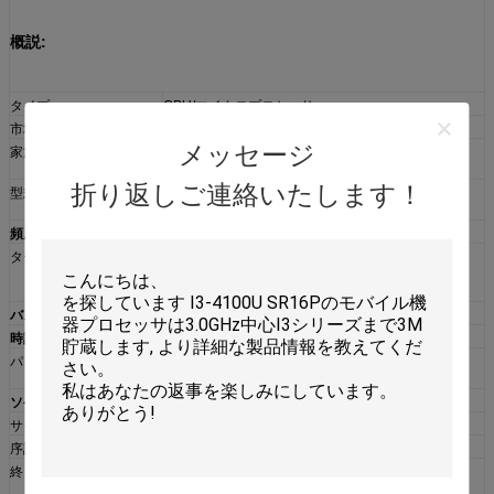
概説:
タイプ
CPU/マイクロプロセッサ
市場区分
移動式
メッセージ
家族
Intelの中心i7の可動装置
折り返しご連絡いたします！
型式番号
i7-4960HQ
頻度
2600のMHz
ターボ最高の頻度
3800 MHz （1つの中心）
3700のMHz （2つの中心）
3600のMHz （3つか4つの中心）
バス速度
5 GT/s DMI
時計の乗数
26
パッケージ
1364ボールのマイクロFCBGAパッケージ
（FCBGA1364）
ソケット
BGA1364
サイズ
1.48の」x 1.26」の/3.75cm x 3.2cm
序論年紀
2013年9月1日
終りの生命日付
最後の順序の日付は2015年5月22日です
最後の郵送物の日付は2015年11月20日です