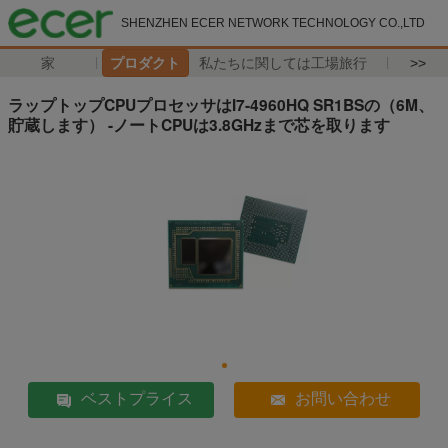
SHENZHEN ECER NETWORK TECHNOLOGY CO.,LTD
家
プロダクト
私たちに関しては
工場旅行
>>
ラップトップCPUプロセッサはI7-4960HQ SR1BSの（6M、
貯蔵します） -ノートCPUは3.8GHzまで芯を取ります
ベストプライス
お問い合わせ