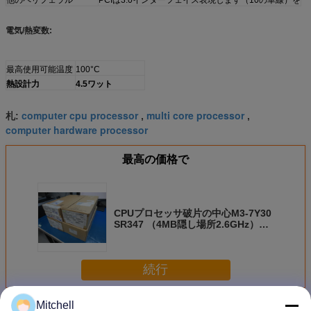
電気/熱変数:
最高使用可能温度
100°C
熱設計力
4.5ワット
computer cpu processor
multi core processor
札:
,
,
computer hardware processor
最高の価格で
CPUプロセッサ破片の中心M3-7Y30
SR347 （4MB隠し場所2.6GHz）の
ノート/ラップトップ プロセッサ
続行
Mitchell
CPUプロセッサ破片
多く