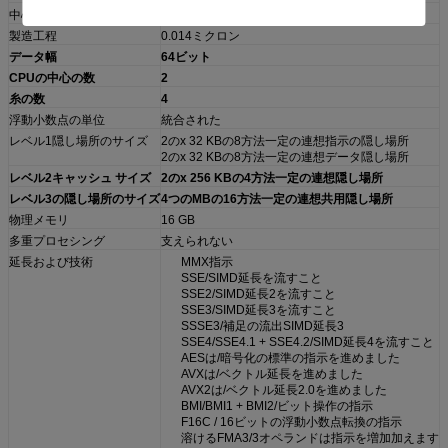
中心のステップ
H0 （SR2ZY、SR347）
製造工程
0.014ミクロン
データ幅
64ビット
CPUの中心の数
2
糸の数
4
浮動小数点の単位
統合された
レベル1隠し場所のサイズ
2のx 32 KBの8方法一定の連想指示の隠し場所
2のx 32 KBの8方法一定の連想データ隠し場所
レベル2キャッシュ サイズ
2のx 256 KBの4方法一定の連想隠し場所
レベル3の隠し場所のサイズ
4つのMBの16方法一定の連想共用隠し場所
物理メモリ
16 GB
多重プロセシング
支えられない
延長および技術
MMX指示
SSE/SIMD延長を流すこと
SSE2/SIMD延長2を流すこと
SSE3/SIMD延長3を流すこと
SSSE3/補足の流出SIMD延長3
SSE4/SSE4.1 + SSE4.2/SIMD延長4を流すこと
AESは/暗号化の標準の指示を進めました
AVXは/ベクトル延長を進めました
AVX2は/ベクトル延長2.0を進めました
BMI/BMI1 + BMI2/ビット操作の指示
F16C / 16ビットの浮動小数点転換の指示
溶けるFMA3/3オペランドは指示を増加加えます