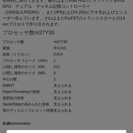
を同時に実行できます。破片はまたIntel HDのグラフィックを615
GPU、デュアル・チャネル記憶コントローラー
（DDR3L/LPDDR3）、またVP9およびH.265ビデオ非およびエンコ
ーダー含んでいます。それはまだFinFETのトランジスターとの14
nmプロセスで作り出されます。
プロセッサ数m37Y30
プロセッサ数
m37Y30
家族
中心m3
技術（ミクロン）
0.014
プロセッサ スピード（GHz）
1
L2隠し場所のサイズ（KB）
512
L3隠し場所のサイズ（MB）
4
中心の数
2
EM64T
支えられる
HyperThreadingの技術
支えられる
仮想化の技術
支えられる
SpeedStepの高められた技術
支えられる
実行ディスエイブル ビット特徴
支えられる
生成Imformation: