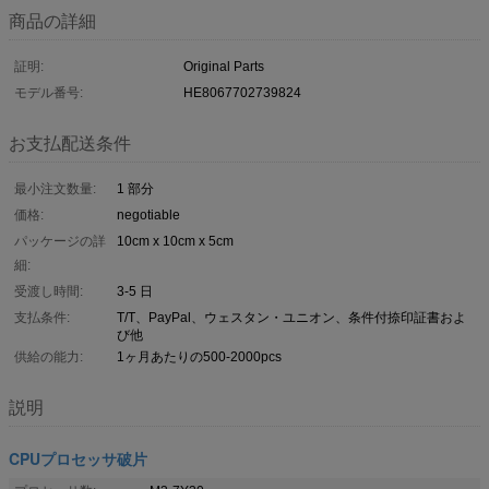
商品の詳細
証明:
Original Parts
モデル番号:
HE8067702739824
お支払配送条件
最小注文数量:
1 部分
価格:
negotiable
パッケージの詳
10cm x 10cm x 5cm
細:
受渡し時間:
3-5 日
支払条件:
T/T、PayPal、ウェスタン・ユニオン、条件付捺印証書およ
び他
供給の能力:
1ヶ月あたりの500-2000pcs
説明
CPUプロセッサ破片