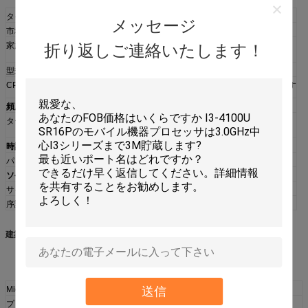
タイプ
CPU/マイクロプロセッサ
メッセージ
市場区分
移動式
家族
折り返しご連絡いたします！
Intelの中心m3
型式番号
m37Y30
CPUの部品番号
HE8067702739824は
OEM/trayマイクロプロセッサです
頻度
1000のMHz
ターボ最高の頻度
2600のMHz （1つの中心）
2400のMHz （2つの中心）
時計の乗数
10
パッケージ
マイクロFCBGA 1515ボール
ソケット
BGA1515
サイズ
0.79" xの0.65"/2cm x 1.65cm
序論年紀
2016年8月30日
建築/Microarchitecture:
送信
Microarchitecture
Kaby湖
プロセッサの中心
Kaby湖Y