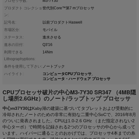
プロセッサ数:
M3-7Y30
プロダクト コレクショ
世代別Core™第7 mプロセッサ
ン:
記号名:
以前プロダクトHaswell
市場区分:
モバイル
ステータス:
進水させる
進水の日付:
Q3'16
利用できる
14Nm
Lithographyptions:
条件を使用して下さい:
ノートブック
コンピュータCPUプロセッサ
ハイライト:
,
コンピュータ・ハードウェア プロセッサ
CPUプロセッサ破片の中心M3-7Y30 SR347 （4MB隠
し場所2.6GHz）のノート/ラップトップ プロセッサ
中心m37Y30は
Kaby湖の建築に基づいてタブレットおよび受動的に
冷却されたノートのための非常に有効な二重中心SoCで、2016年8月
のついに発表されました。CPUは1.0-2.6 GHz （まだ指定されない2
中心ターボ）で時間を記録される2つのプロセッサの中心から成って
います。ハイパーに通ることのおかげでは、プロセッサ4本までの糸