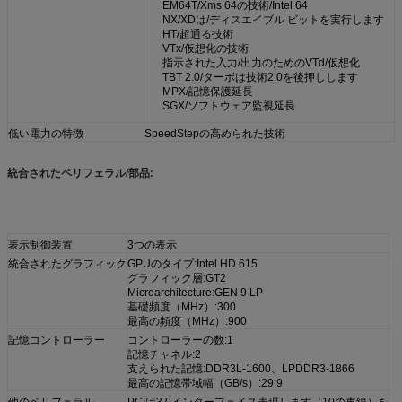
EM64T/Xms 64の技術/Intel 64
NX/XDは/ディスエイブル ビットを実行します
HT/超通る技術
VTx/仮想化の技術
指示された入力/出力のためのVTd/仮想化
TBT 2.0/ターボは技術2.0を後押しします
MPX/記憶保護延長
SGX/ソフトウェア監視延長
低い電力の特徴
SpeedStepの高められた技術
統合されたペリフェラル/部品:
表示制御装置
3つの表示
統合されたグラフィック
GPUのタイプ:Intel HD 615
グラフィック層:GT2
Microarchitecture:GEN 9 LP
基礎頻度（MHz）:300
最高の頻度（MHz）:900
記憶コントローラー
コントローラーの数:1
記憶チャネル:2
支えられた記憶:DDR3L-1600、LPDDR3-1866
最高の記憶帯域幅（GB/s）:29.9
他のペリフェラル
PCIは3.0インターフェイス表現します（10の車線）を