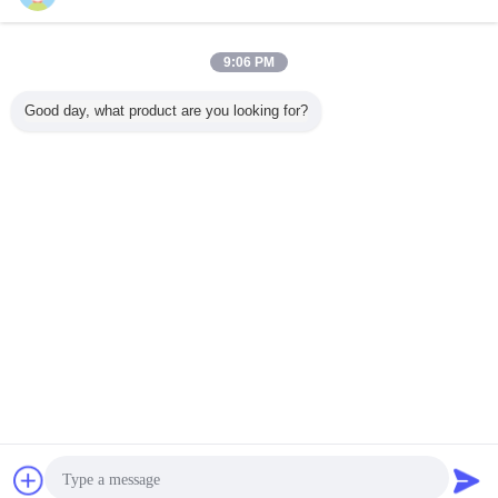
9:06 PM
Good day, what product are you looking for?
Celeron G3930
4中心のIntelのコ
原子X5-Z8350
ノートの
CPUプロセッサ破
ンピュータ・チッ
Intelのラップトッ
Kabiniコ
片の卓上CPU 2M
プのCeleronプロ
プ プロセッサ、
プロセッ
の隠し場所石版印
セッサJ3455の卓
CPUの中心プロセ
AM5200I
刷2.90 GHzの
上CPU 2Mの隠し
ッサ移動式CPU
AMD A-
14nmの
場所2.3 GHz
Pancel
言語を変えて下さい
Japanese
ホーム
|
私たちに関しては
|
地図
|
Privacy Policy
デスクトップの眺め
Copyright © 2018 - 2026 SHENZHEN ECER NETWORK TECHNOLOGY
CO.,LTD.
All rights reserved.
チャット
見積依頼