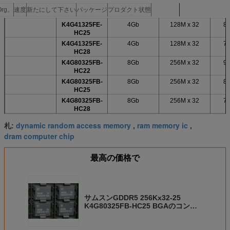
Org。
速度
新たにして下さい
パッケージ
プロダクト状態
K4G41325FE-
4Gb
128M x 32
8.
HC25
K4G41325FE-
4Gb
128M x 32
7.
HC28
K4G80325FB-
8Gb
256M x 32
9.
HC22
K4G80325FB-
8Gb
256M x 32
8.
HC25
K4G80325FB-
8Gb
256M x 32
7.
HC28
dynamic random access memory
ram memory ic
札:
,
,
dram computer chip
最高の価格で
サムスンGDDR5 256Kx32-25
K4G80325FB-HC25 BGAのコンピ
ュータ・メモリは8GB速度を欠きま
す