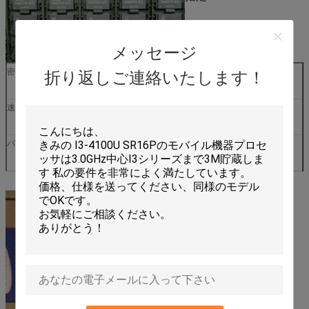
メッセージ
密度
8Gb
Org。
256M x 32
折り返しご連絡いたします！
速度
8.0 Gbps
新たにして下さい
16K / 32氏
パッケージ
170FBGA
プロダクト状態
大量生産