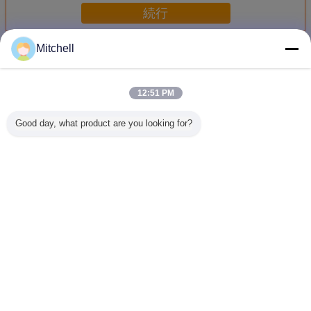
続行
Mitchell
ドラムのメモリー チップ
多く
12:51 PM
Good day, what product are you looking for?
サムスンGDDR5
8G Denistyのドラ
H5TC4G63CFR -
7.0 Gbp
256Kx32-25
ムのコンピュー
PBAR DDR3のド
のメモリー
K4G80325FB-
タ・チップ
ラムのメモリー チ
K4G803
HC25 BGAのコン
SKHYNIX GDDR5
ップ256MX16
HC28 G
ピュータ・メモリ
SDRAM
CMOS PBGA96の
256Kx32-
は8GB速度を欠き
H5GC8H24MJR-
ドラム モジュール
8G密度を
言語を変えて下さい
ます
T2Cの長い寿命
下さ
Japanese
ホーム
|
私たちに関しては
|
地図
|
Privacy Policy
デスクトップの眺め
Copyright © 2018 - 2026 SHENZHEN ECER NETWORK TECHNOLOGY