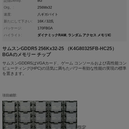
記憶Denity:
8G
Org。:
256Mx32
速度:
八ギガバイト
新たにして下さい:
16K / 32氏
パッケージ:
170FBGA
ダイナミックRAM
ランダム アクセス メモリIC
ハイライト:
,
サムスンGDDR5 256Kx32-25 （K4G80325FB-HC25）
BGAのメモリー チップ
サムスンGDDR5はVGAカード、ゲーム コンソールおよび高性能コン
ピューティング(HPC)の活気に満ちたパワー有効な性能の実現の標準
を置きます。
項目細部:
指定