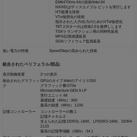
EM64T/Xms 64の技術/Intel 64
NX/XDは/ディスエイブル ビットを実行します
HT/超通る技術
VTx/仮想化の技術
指示された入力/出力のためのVTd/仮想化
TBT 2.0/ターボは技術2.0を後押しします
TSX/トランザクション用の同時性延長
MPX/記憶保護延長
SGX/ソフトウェア監視延長
低い電力の特徴
SpeedStepの高められた技術
統合されたペリフェラル/部品:
表示制御装置
3つの表示
統合されたグラフィッ
GPUのタイプ:Intelのアイリス550
ク
グラフィック層:GT3e
Microarchitecture:GEN 9 LP
実行ユニット:48
基礎頻度（MHz）:300
最高の頻度（MHz）:1100
記憶コントローラー
コントローラーの数:1
記憶チャネル:2
支えられた記憶:DDR3L-1600、LPDDR3-1866、DDR4-
2133
最高の記憶帯域幅（GB/s）:34.1