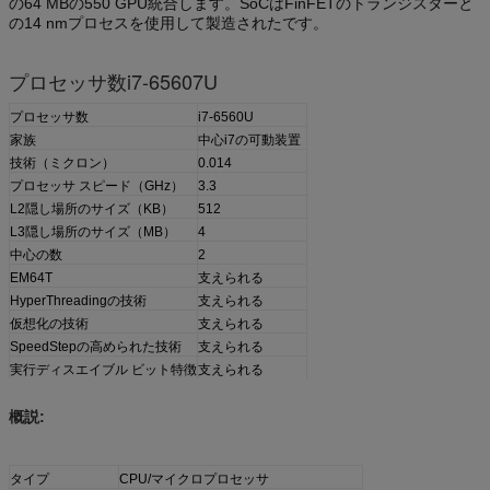
の64 MBの550 GPU統合します。SoCはFinFETのトランジスターと
の14 nmプロセスを使用して製造されたです。
プロセッサ数i7-65607U
プロセッサ数
i7-6560U
家族
中心i7の可動装置
技術（ミクロン）
0.014
プロセッサ スピード（GHz）
3.3
L2隠し場所のサイズ（KB）
512
L3隠し場所のサイズ（MB）
4
中心の数
2
EM64T
支えられる
HyperThreadingの技術
支えられる
仮想化の技術
支えられる
SpeedStepの高められた技術
支えられる
実行ディスエイブル ビット特徴
支えられる
概説:
タイプ
CPU/マイクロプロセッサ