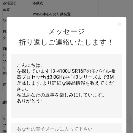
市場区分
移動式
家族
Intelの中心i7の可動装置
型式番号
i7-6567U
メッセージ
頻度
3300のMHz
ターボ最高の頻度
3600のMHz （1つの中心）
折り返しご連絡いたします！
3400のMHz （2つの中心）
時計の乗数
33
パッケージ
マイクロFCBGA 1356ボール
ソケット
BGA1356
サイズ
1.65の」xの0.94"/4.2cm x 2.4cm
序論年紀
2015年9月1日（発表）
2015年9月27日（供給）
終りの生命日付
最後の順序の日付は2019年1月25日です
最後の郵送物の日付は2019年7月5日です
建築Microarchiteture:
Microarchitecture
Skylake
プロセッサの中心
Skylake-U
中心のステップ
K1 （SR2JH）