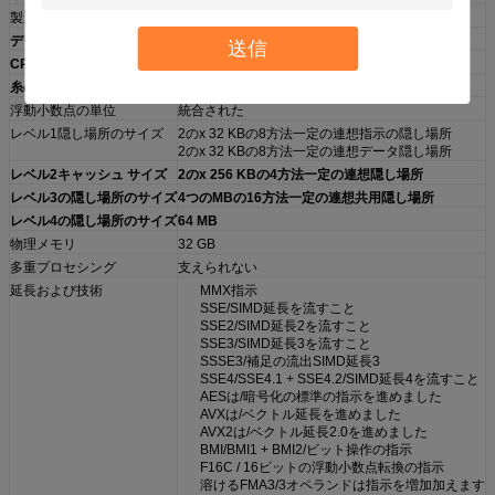
製造工程
0.014ミクロン
データ幅
64ビット
送信
CPUの中心の数
2
糸の数
4
浮動小数点の単位
統合された
レベル1隠し場所のサイズ
2のx 32 KBの8方法一定の連想指示の隠し場所
2のx 32 KBの8方法一定の連想データ隠し場所
レベル2キャッシュ サイズ
2のx 256 KBの4方法一定の連想隠し場所
レベル3の隠し場所のサイズ
4つのMBの16方法一定の連想共用隠し場所
レベル4の隠し場所のサイズ
64 MB
物理メモリ
32 GB
多重プロセシング
支えられない
延長および技術
MMX指示
SSE/SIMD延長を流すこと
SSE2/SIMD延長2を流すこと
SSE3/SIMD延長3を流すこと
SSSE3/補足の流出SIMD延長3
SSE4/SSE4.1 + SSE4.2/SIMD延長4を流すこと
AESは/暗号化の標準の指示を進めました
AVXは/ベクトル延長を進めました
AVX2は/ベクトル延長2.0を進めました
BMI/BMI1 + BMI2/ビット操作の指示
F16C / 16ビットの浮動小数点転換の指示
溶けるFMA3/3オペランドは指示を増加加えます