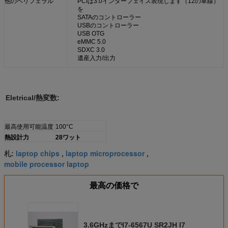
他のペリフェラル
PCIは3.0インターフェイス表現します（12の車線）
を
SATAのコントローラー
USBのコントローラー
USB OTG
eMMC 5.0
SDXC 3.0
遺産入力/出力
Eletrical/熱変数:
最高使用可能温度
100°C
熱設計力
28ワット
laptop chips
laptop microprocessor
札:
,
,
mobile processor laptop
最高の価格で
3.6GHzまでI7-6567U SR2JH I7