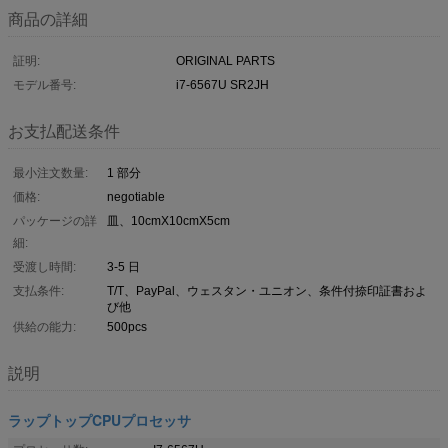
商品の詳細
証明:
ORIGINAL PARTS
モデル番号:
i7-6567U SR2JH
お支払配送条件
最小注文数量:
1 部分
価格:
negotiable
パッケージの詳
皿、10cmX10cmX5cm
細:
受渡し時間:
3-5 日
支払条件:
T/T、PayPal、ウェスタン・ユニオン、条件付捺印証書およ
び他
供給の能力:
500pcs
説明
ラップトップCPUプロセッサ