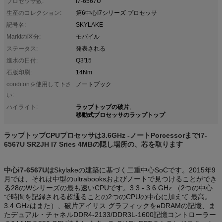
プロセッサ数:
I7-6567U
生産のコレクション:
第6中心I7シリーズ プロセッサ
記号名:
SKYLAKE
Marktの区分:
モバイル
ステータス:
発表される
進水の日付:
Q3'15
石版印刷:
14Nm
conditonを使用して下さ
ノートブック
い:
ラップトップの破片
ハイライト:
,
移動式プロセッサのラップトップ
ラップトップCPUプロセッサは3.6GHz -ノートPorcessorまでI7-
6567U SR2JH I7 Sries 4MBの隠し場所の、芯を取ります
中心i7-6567Uは
Skylakeの建築に基づく二重中心SoCです。2015年9
月では、それは中型のultrabooksおよびノートで見つけることができ
る28のWシリーズの最も速いCPUです。3.3 - 3.6 GHz （2つの中心
で時間を記録される超通ることの2つのCPUの中心に加えて:最高。
3.4 GHzはまた）、破片アイリス グラフィックをeDRAMの記憶、ま
たデュアル・チャネルDDR4-2133/DDR3L-1600記憶コントローラー