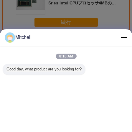
Sries Intel CPUプロセッサ4MBの隠
し場所の芯を取って下さい
続行
Mitchell
ラップトップCPUプロセッサ
多く
8:10 AM
Good day, what product are you looking for?
FH8066802980002
I3-4025U ノート
中心I3-4000M
3Mの隠
ラップトップ
PCのCPU
Pintelコンピュー
1.70 G
CPU プロセッサ
タ プロセッサ、
Intelの
ー
Intelのラップトッ
ッサのラ
プCPUの可動装置
プI3-401
3Mの隠し場所
生
言語を変えて下さい
2.40 GHz
Japanese
ホーム
|
私たちに関しては
|
地図
|
Privacy Policy