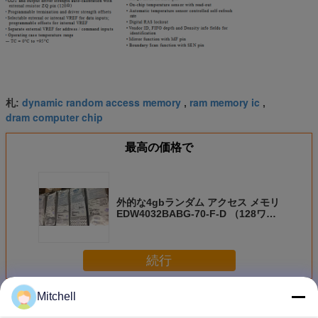
dynamic random access memory
ram memory ic
札:
,
,
dram computer chip
最高の価格で
外的な4gbランダム アクセス メモリ
EDW4032BABG-70-F-D （128ワー
ドX 32bits） GDDR5 SGARM
続行
Mitchell
ドラムのメモリー チップ
多く