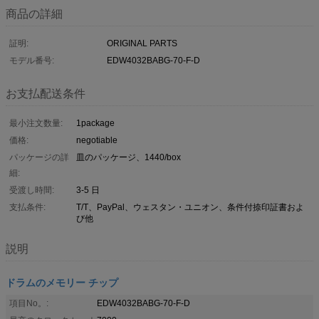
商品の詳細
証明:
ORIGINAL PARTS
モデル番号:
EDW4032BABG-70-F-D
お支払配送条件
最小注文数量:
1package
価格:
negotiable
パッケージの詳
皿のパッケージ、1440/box
細:
受渡し時間:
3-5 日
支払条件:
T/T、PayPal、ウェスタン・ユニオン、条件付捺印証書およ
び他
説明
ドラムのメモリー チップ
項目No。:
EDW4032BABG-70-F-D