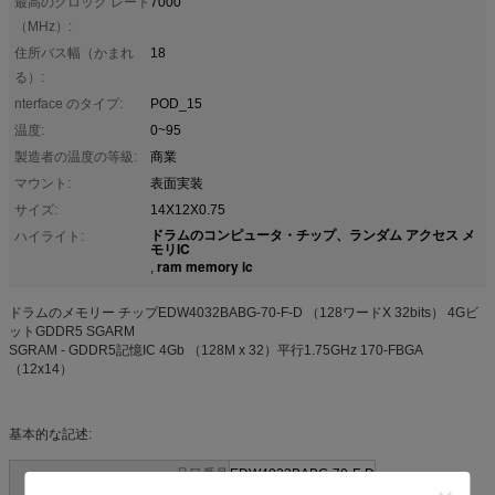
最高のクロック レート
7000
（MHz）:
住所バス幅（かまれ
18
る）:
nterface のタイプ:
POD_15
温度:
0~95
製造者の温度の等級:
商業
マウント:
表面実装
サイズ:
14X12X0.75
ドラムのコンピュータ・チップ、ランダム アクセス メ
ハイライト:
モリIC
ram memory ic
,
ドラムのメモリー チップEDW4032BABG-70-F-D （128ワードX 32bits） 4Gビ
ットGDDR5 SGARM
SGRAM - GDDR5記憶IC 4Gb （128M x 32）平行1.75GHz 170-FBGA
（12x14）
基本的な記述:
品目番号
EDW4032BABG-70-F-D