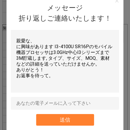
MFG
ミクロン
メッセージ
包装
皿のパッケージ
折り返しご連絡いたします！
製品特質
部門
集積回路(ICs)
記憶
EU RoHs
不平
ECCN （米国）
EAR99
包装
皿
部分の状態
時代遅れ
記憶タイプ
揮発
記憶フォーマット
RAM
技術
SGRAM - GDDR5
記憶容量
4Gb （128M x 32）
クロック周波数
1,75GHz
内部銀行の数
16
送信
記憶インターフェイス
平行
電圧-供給
1.31 V | 1.65ボルト