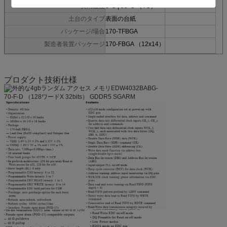
実用温度
0°C | 95°C （TC）
土台のタイプ
表面の台紙
パッケージ/場合
170-TFBGA
製造者装置パッケージ
170-FBGA （12x14）
プロダクト技術仕様