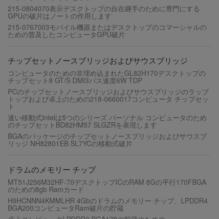
215-0804070表示デスクトップの自在継手のために専門にする
GPUの破片はノートの作用します
215-0767003モバイル機器またはデスクトップのコマーシャルの
ための普及したコンピュータGPU破片
チップセットノースブリッジおよびサウスブリッジ
コンピュータのための非埋め込まれたGL82H170デスクトップの
チップセット8 GT/S DMI3バス速度6W TDP
PCのチップセットノースブリッジおよびサウスブリッジのラップ
トップおよび卓上のための218-0660017コンピュータ チップセッ
ト
速い移動式Intelは5つのシリーズ パーソナル コンピュータのため
のチップセットBD82HM57 SLGZRを表現します
BGAのパッケージのチップセットノースブリッジおよびサウスブ
リッジ NH82801EB SL7YCの移動式破片
ドラムのメモリー チップ
MT51J256M32HF-70デスクトップICのRAM 8Gの平行170FBGA
のための8gb Ramカード
H9HCNNN4KMMLHR 4Gbのドラムのメモリー チップ、LPDDR4
BGA200コンピュータRam破片の貯蔵