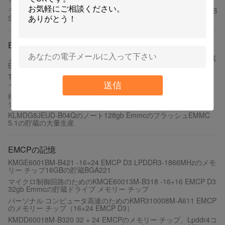
ラップトップの卓上のためのMTFDDAK480MBB-1AE16AB 480GB
Sataの抜け目がないソリッド ステート ドライブ
EMMCのメモリー チップ
ノート11.5*13*1.0MMのためのKLMBG4WEBD-B031 32GBの貯蔵
EMMCのメモリー チップ
THGBMDG5D1LBAIT IC 32gb Emmcのフラッシュ・メモリ ドラ
イブ ラップトップMMC 52MHZ 153WFBGA
送信
移動式貯蔵のためのKLMBG4WEBD-B031 32B EMMCのメモリー
チップICのフラッシュBGA GEN6
KLMDG8JEUD-B04Qのノート128gb EmmcのフラッシュEMMC
5.1の貯蔵の大量生産
EMCPの記憶
KMGE6001BM-B421 -16+24 EMCP D3 LPDDR3-1866MHzのメモ
リー チップ16GBの貯蔵BGA221
マイクロ制御回路のためのKMQE60013M-B318 -16+16 EMCP D3
32gb Emmcの貯蔵ドライブ メモリー チップ
パーソナル コンピュータ高速のためのKMR310008M-A611 EMCP
のメモリー チップ（16+24 EMCP D3）
KMDD60018M-B320 32 + 24 EMCPのメモリー チップ、Lpddr4コ