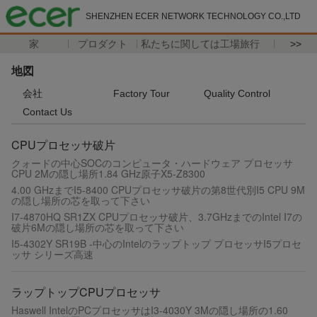
SHENZHEN ECER NETWORK TECHNOLOGY CO.,LTD
家
プロダクト
私たちに関しては
工場旅行
>>
地図
会社
Factory Tour
Quality Control
Contact Us
CPUプロセッサ破片
クォードの中心SOCのコンピュータ・ハードウェア プロセッサ
CPU 2Mの隠し場所1.84 GHz原子X5-Z8300
4.00 GHzまでI5-8400 CPUプロセッサ破片の第8世代別I5 CPU 9M
の隠し場所の芯を取って下さい
I7-4870HQ SR1ZX CPUプロセッサ破片、3.7GHzまでのIntel I7の
破片6Mの隠し場所の芯を取って下さい
I5-4302Y SR19B -中心のIntelのラップトップ プロセッサI5プロセ
ッサ シリーズ高速
ラップトップCPUプロセッサ
Haswell IntelのPCプロセッサはI3-4030Y 3Mの隠し場所の1.60