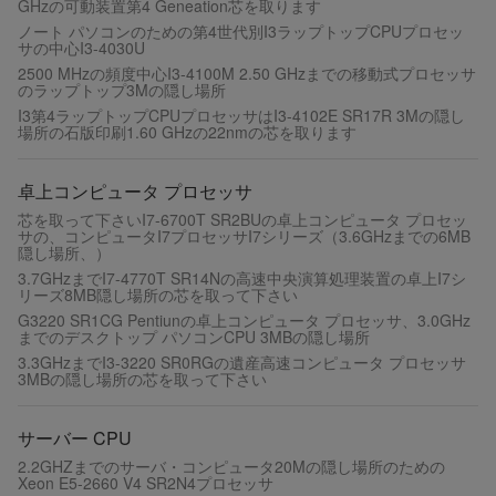
GHzの可動装置第4 Geneation芯を取ります
ノート パソコンのための第4世代別I3ラップトップCPUプロセッ
サの中心I3-4030U
2500 MHzの頻度中心I3-4100M 2.50 GHzまでの移動式プロセッサ
のラップトップ3Mの隠し場所
I3第4ラップトップCPUプロセッサはI3-4102E SR17R 3Mの隠し
場所の石版印刷1.60 GHzの22nmの芯を取ります
卓上コンピュータ プロセッサ
芯を取って下さいI7-6700T SR2BUの卓上コンピュータ プロセッ
サの、コンピュータI7プロセッサI7シリーズ（3.6GHzまでの6MB
隠し場所、）
3.7GHzまでI7-4770T SR14Nの高速中央演算処理装置の卓上I7シ
リーズ8MB隠し場所の芯を取って下さい
G3220 SR1CG Pentiunの卓上コンピュータ プロセッサ、3.0GHz
までのデスクトップ パソコンCPU 3MBの隠し場所
3.3GHzまでI3-3220 SR0RGの遺産高速コンピュータ プロセッサ
3MBの隠し場所の芯を取って下さい
サーバー CPU
2.2GHZまでのサーバ・コンピュータ20Mの隠し場所のための
Xeon E5-2660 V4 SR2N4プロセッサ