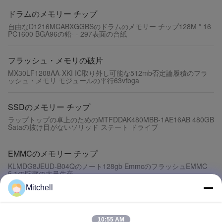
ドラムのメモリー チップ
自由なD1216MCABXGGBSのドラムのメモリー チップ128M * 16
PC1600 BGA96の鉛- - 297表面の台紙
フラッシュ・メモリの破片
MX30LF1208AA-XKI IC取り外し可能な512mb否定論履積のフラ
ッシュ・メモリ モジュールの平行63vfbga
SSDのメモリー チップ
ラップトップの卓上のためのMTFDDAK480MBB-1AE16AB 480GB
Sataの抜け目がないソリッド ステート ドライブ
EMMCのメモリー チップ
KLMDG8JEUD-B04Qのノート128gb EmmcのフラッシュEMMC
5.1の貯蔵の大量生産
Mitchell
EMCPの記憶
KMDD60018M-B320 32 + 24 EMCPのメモリー チップ、Lpddr4コ
ントローラー-デスクトップのラップトップのための3733MHz
10:55 AM