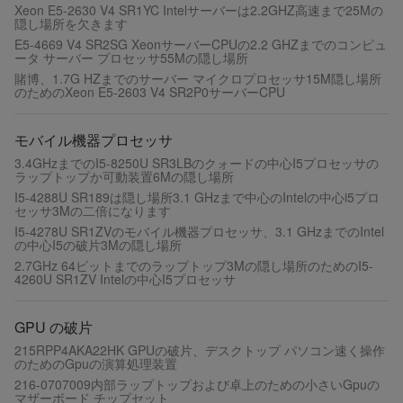
Xeon E5-2630 V4 SR1YC Intelサーバーは2.2GHZ高速まで25Mの
隠し場所を欠きます
E5-4669 V4 SR2SG XeonサーバーCPUの2.2 GHZまでのコンピュ
ータ サーバー プロセッサ55Mの隠し場所
賭博、1.7G HZまでのサーバー マイクロプロセッサ15M隠し場所
のためのXeon E5-2603 V4 SR2P0サーバーCPU
モバイル機器プロセッサ
3.4GHzまでのI5-8250U SR3LBのクォードの中心I5プロセッサの
ラップトップか可動装置6Mの隠し場所
I5-4288U SR189は隠し場所3.1 GHzまで中心のIntelの中心i5プロ
セッサ3Mの二倍になります
I5-4278U SR1ZVのモバイル機器プロセッサ、3.1 GHzまでのIntel
の中心I5の破片3Mの隠し場所
2.7GHz 64ビットまでのラップトップ3Mの隠し場所のためのI5-
4260U SR1ZV Intelの中心I5プロセッサ
GPU の破片
215RPP4AKA22HK GPUの破片、デスクトップ パソコン速く操作
のためのGpuの演算処理装置
216-0707009内部ラップトップおよび卓上のための小さいGpuの
マザーボード チップセット