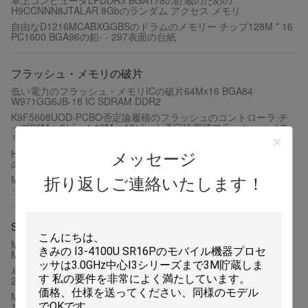
卓上コンピュータLPDDR3 BGA178の貯蔵のための
H9CCNNN8JTALAR 8Gbのランダム アクセス メモリ
自由なD1216MCABXGGBSのドラムのメモリー チップ128M * 16
PC1600 BGA96の鉛- - 297表面の台紙
フラッシュ・メモリの破片
低い電力のフラッシュ・メモリICの破片64Mx16 BGA84
W971GG6JB-18 IC SDRAM DDR2
K9F5608UOD-PCBO否定論履積のフラッシュのコントローラ チ
ップ32M x 8ビット16M x 16ビット否定論履積フラッシュ・メモ
リ
HY5PS1G831CFP-S6 DDRのドラムの移動式フラッシュ・メモリ
メッセージ
の破片128MX8 0.4ns CMOS PBGA60
MX30LF1208AA-XKI IC取り外し可能な512mb否定論履積のフラ
折り返しご連絡いたします！
ッシュ・メモリ モジュールの平行63vfbga
SSDのメモリー チップ
MTFDDAV480TCB-1AR1ZABBY 480GB SSDのメモリー チップ
M.2 TLC SATAIII 3.3Vの高容量
卓上コンピュータSATAのタイプのためのMTFDDAA240MBB-
2AE16AB 240gb Ssdの内部ハード・ドライブ
MTFDDAK1T9TCC-1AR1ZAB SSDのメモリー チップ2.5内部
1920GB 6.0 Gb/Sの高性能